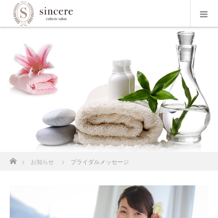
ホーム
お知らせ
ブライダルメッセージ