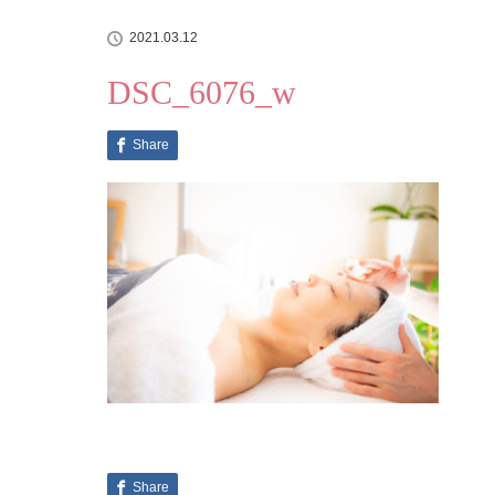
2021.03.12
DSC_6076_w
Share
Share