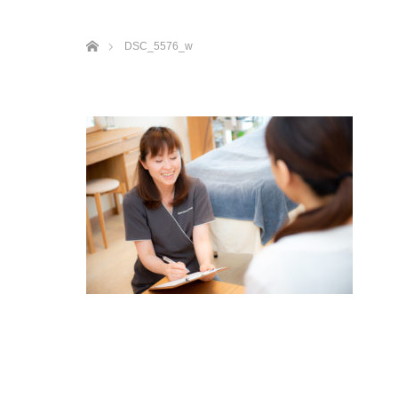
ホーム
DSC_5576_w