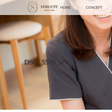
HOME
CONCEPT
DSC_5576_w